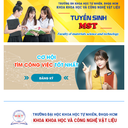
TRƯỜNG ĐẠI HỌC KHOA HỌC TỰ NHIÊN, ĐHQG-HCM
KHOA KHOA HỌC VÀ CÔNG NGHỆ VẬT LIỆU