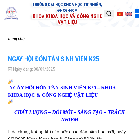
TRƯỜNG ĐẠI HỌC KHOA HỌC TỰ NHIÊN,
ĐHQG-HCM
KHOA KHOA HỌC VÀ CÔNG NGHỆ
VẬT LIỆU
trang chủ
NGÀY HỘI ĐÓN TÂN SINH VIÊN K25
Ngày đăng:
08/09/2025
NGÀY HỘI ĐÓN TÂN SINH VIÊN K25 – KHOA
KHOA HỌC & CÔNG NGHỆ VẬT LIỆU
CHẤT LƯỢNG – ĐỔI MỚI – SÁNG TẠO – TRÁCH
NHIỆM
Hòa chung không khí náo nức chào đón năm học mới, ngày