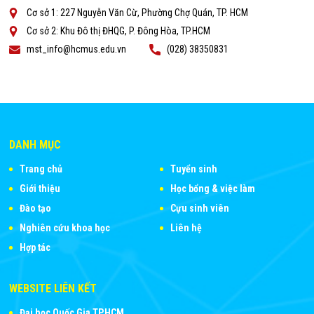
Cơ sở 1: 227 Nguyễn Văn Cừ, Phường Chợ Quán, TP. HCM
Cơ sở 2: Khu Đô thị ĐHQG, P. Đông Hòa, TP.HCM
mst_info@hcmus.edu.vn
(028) 38350831
DANH MỤC
Trang chủ
Tuyển sinh
Giới thiệu
Học bổng & việc làm
Đào tạo
Cựu sinh viên
Nghiên cứu khoa học
Liên hệ
Hợp tác
WEBSITE LIÊN KẾT
Đại học Quốc Gia TP.HCM