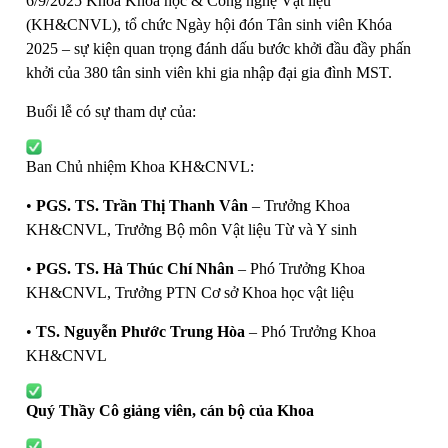
6/9/2025 Khoa Khoa học & Công nghệ Vật liệu
(KH&CNVL), tổ chức Ngày hội đón Tân sinh viên Khóa
2025 – sự kiện quan trọng đánh dấu bước khởi đầu đầy phấn
khởi của 380 tân sinh viên khi gia nhập đại gia đình MST.
Buổi lễ có sự tham dự của:
Ban Chủ nhiệm Khoa KH&CNVL:
•
PGS. TS. Trần Thị Thanh Vân
– Trưởng Khoa
KH&CNVL, Trưởng Bộ môn Vật liệu Từ và Y sinh
•
PGS. TS. Hà Thúc Chí Nhân
– Phó Trưởng Khoa
KH&CNVL, Trưởng PTN Cơ sở Khoa học vật liệu
•
TS. Nguyễn Phước Trung Hòa
– Phó Trưởng Khoa
KH&CNVL
Quý Thầy Cô giảng viên, cán bộ của Khoa