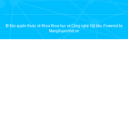
© Bản quyền thuộc về Khoa Khoa học và Công nghệ Vật liệu. Powered by
MangXuyenViet.vn