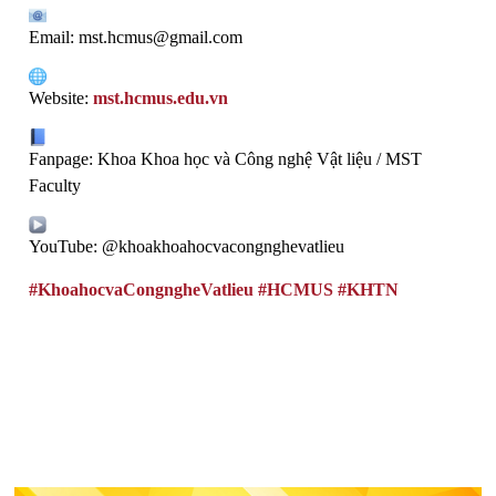
Email: mst.hcmus@gmail.com
Website:
mst.hcmus.edu.vn
Fanpage: Khoa Khoa học và Công nghệ Vật liệu / MST
Faculty
YouTube: @khoakhoahocvacongnghevatlieu
#KhoahocvaCongngheVatlieu
#HCMUS
#KHTN