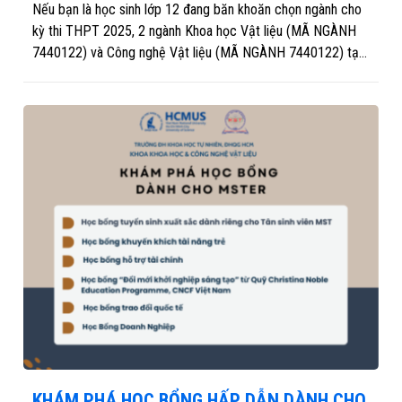
Nếu bạn là học sinh lớp 12 đang băn khoăn chọn ngành cho
kỳ thi THPT 2025, 2 ngành Khoa học Vật liệu (MÃ NGÀNH
7440122) và Công nghệ Vật liệu (MÃ NGÀNH 7440122) tại
MST@HCMUS chính là lựa chọn "hot" với cơ hội việc làm
rộng mở!
KHÁM PHÁ HỌC BỔNG HẤP DẪN DÀNH CHO