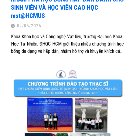
SINH VIÊN VÀ HỌC VIÊN CAO HỌC
mst@HCMUS
02/05/2025
Khoa Khoa học và Công nghệ Vật liệu, trường Đại học Khoa
Học Tự Nhiên, ĐHQG-HCM giới thiệu nhiều chương trình học
bổng đa dạng và hấp dẫn, nhằm hỗ trợ và khuyến khích các
tài năng trẻ theo đuổi đam mê học tập nghiên cứu và sáng
tạo trong lĩnh vực khoa học vật liệu. Nếu bạn là học sinh 2k7
đang tìm kiếm cơ hội học tập tại một môi trường chất lượng
cao, hãy khám phá ngay các dạng học bổng sau đây