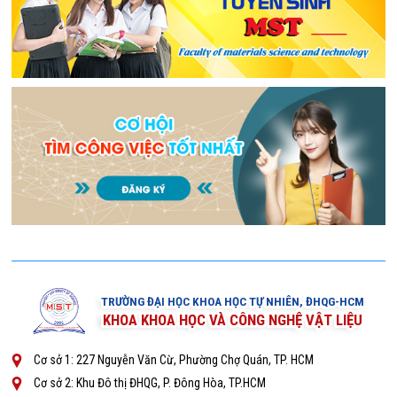
TRƯỜNG ĐẠI HỌC KHOA HỌC TỰ NHIÊN, ĐHQG-HCM
KHOA KHOA HỌC VÀ CÔNG NGHỆ VẬT LIỆU
Cơ sở 1: 227 Nguyễn Văn Cừ, Phường Chợ Quán, TP. HCM
Cơ sở 2: Khu Đô thị ĐHQG, P. Đông Hòa, TP.HCM