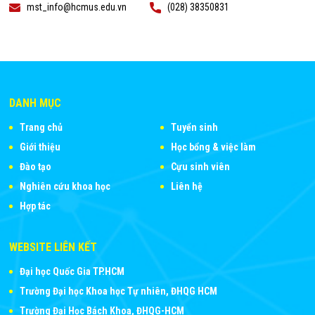
mst_info@hcmus.edu.vn
(028) 38350831
DANH MỤC
Trang chủ
Tuyển sinh
Giới thiệu
Học bổng & việc làm
Đào tạo
Cựu sinh viên
Nghiên cứu khoa học
Liên hệ
Hợp tác
WEBSITE LIÊN KẾT
Đại học Quốc Gia TP.HCM
Trường Đại học Khoa học Tự nhiên, ĐHQG HCM
Trường Đại Học Bách Khoa, ĐHQG-HCM