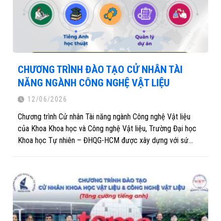
CHƯƠNG TRÌNH ĐÀO TẠO CỬ NHÂN TÀI
NĂNG NGÀNH CÔNG NGHỆ VẬT LIỆU
12/06/2026
Chương trình Cử nhân Tài năng ngành Công nghệ Vật liệu
của Khoa Khoa học và Công nghệ Vật liệu, Trường Đại học
Khoa học Tự nhiên – ĐHQG-HCM được xây dựng với sứ
mệnh đào tạo thế hệ sinh viên xuất sắc có khả năng hội
nhập quốc tế, nghiên cứu khoa học và giải quyết các bài
toán công nghệ của đất nước theo định hướng phát triển
khoa học, công nghệ và đổi mới sáng tạo của quốc gia
(Nghị quyết 57-NQ/TW-2024),