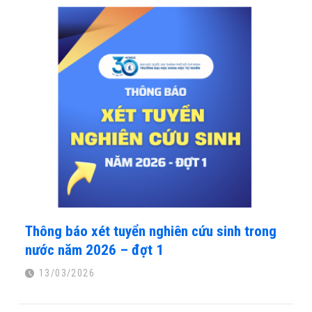
vững vàng, các doanh nghiệp hiện nay còn đặc biệt đánh giá
cao khả năng sử dụng tiếng Anh trong học tập, nghiên cứu
và công việc. Nhằm đáp ứng nhu cầu đó, Khoa Khoa học và
Công nghệ Vật liệu – Trường Đại học Khoa học Tự nhiên,
ĐHQG-HCM triển khai Chương trình Cử nhân Khoa học Vật
liệu và Công nghệ Vật liệu Tăng cường Tiếng Anh, mang đến
cho sinh viên môi trường học tập hiện đại, hội nhập quốc tế
và nhiều cơ hội phát triển nghề nghiệp trong tương lai.
Thông báo xét tuyển nghiên cứu sinh trong
nước năm 2026 – đợt 1
13/03/2026