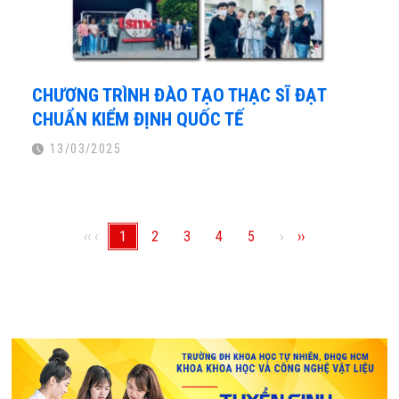
CHƯƠNG TRÌNH ĐÀO TẠO THẠC SĨ ĐẠT
CHUẨN KIỂM ĐỊNH QUỐC TẾ
13/03/2025
‹‹
‹
1
2
3
4
5
›
››