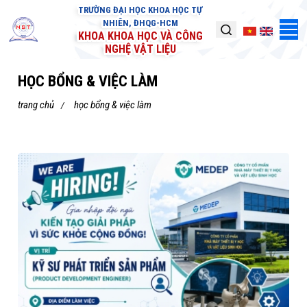
TRƯỜNG ĐẠI HỌC KHOA HỌC TỰ
NHIÊN, ĐHQG-HCM
KHOA KHOA HỌC VÀ CÔNG
NGHỆ VẬT LIỆU
HỌC BỔNG & VIỆC LÀM
trang chủ
học bổng & việc làm