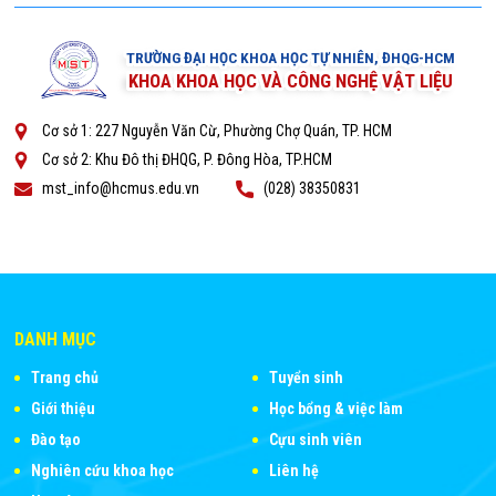
TRƯỜNG ĐẠI HỌC KHOA HỌC TỰ NHIÊN, ĐHQG-HCM
KHOA KHOA HỌC VÀ CÔNG NGHỆ VẬT LIỆU
Cơ sở 1: 227 Nguyễn Văn Cừ, Phường Chợ Quán, TP. HCM
Cơ sở 2: Khu Đô thị ĐHQG, P. Đông Hòa, TP.HCM
mst_info@hcmus.edu.vn
(028) 38350831
DANH MỤC
Trang chủ
Tuyển sinh
Giới thiệu
Học bổng & việc làm
Đào tạo
Cựu sinh viên
Nghiên cứu khoa học
Liên hệ