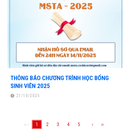
THÔNG BÁO CHƯƠNG TRÌNH HỌC BỔNG
SINH VIÊN 2025
21/10/2025
‹‹
‹
1
2
3
4
5
›
››