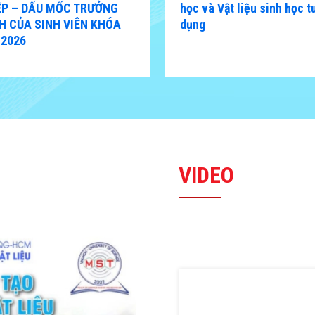
ỆP – DẤU MỐC TRƯỞNG
học và Vật liệu sinh học t
H CỦA SINH VIÊN KHÓA
dụng
–2026
VIDEO