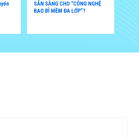
uyển
SẴN SÀNG CHO “CÔNG NGHỆ
NHÌN
BAO BÌ MỀM ĐA LỚP”?
VỰC 