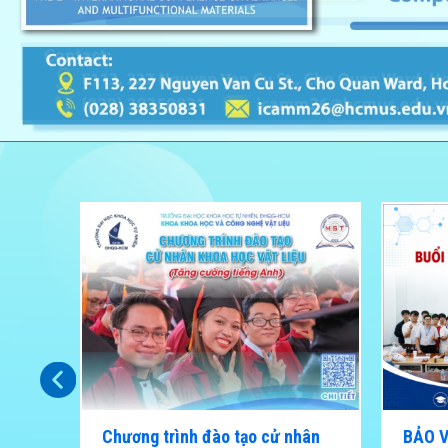
CHẠM
Chương trình đào tạo cử nhân
BẢO 