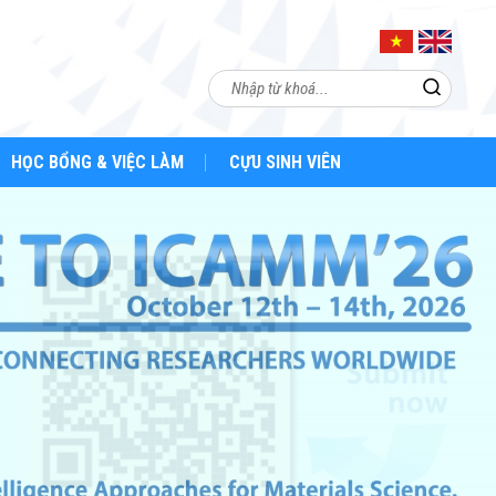
HỌC BỔNG & VIỆC LÀM
CỰU SINH VIÊN