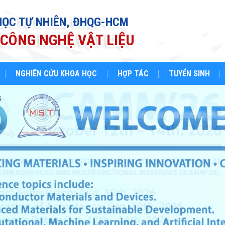
HỌC TỰ NHIÊN, ĐHQG-HCM
CÔNG NGHỆ VẬT LIỆU
NGHIÊN CỨU KHOA HỌC
HỢP TÁC
TUYỂN SINH