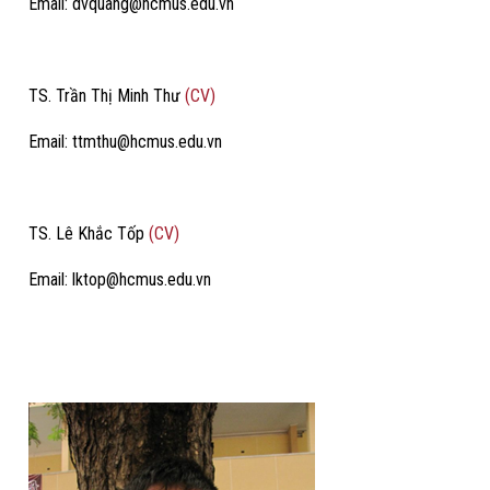
Email: dvquang@hcmus.edu.vn
TS. Trần Thị Minh Thư
(CV)
Email: ttmthu@hcmus.edu.vn
TS. Lê Khắc Tốp
(CV)
Email: lktop@hcmus.edu.vn