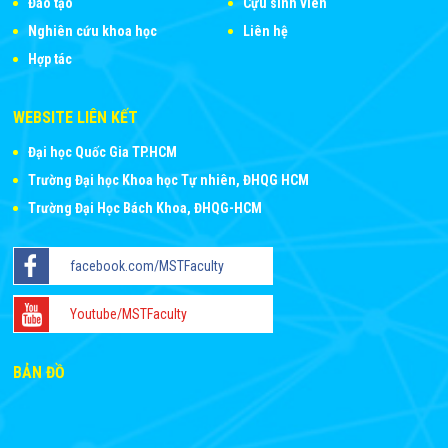
Đào tạo
Cựu sinh viên
Nghiên cứu khoa học
Liên hệ
Hợp tác
WEBSITE LIÊN KẾT
Đại học Quốc Gia TP.HCM
Trường Đại học Khoa học Tự nhiên, ĐHQG HCM
Trường Đại Học Bách Khoa, ĐHQG-HCM
facebook.com/MSTFaculty
Youtube/MSTFaculty
BẢN ĐỒ