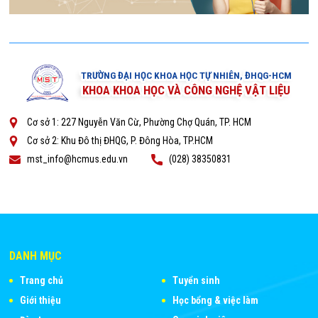
TRƯỜNG ĐẠI HỌC KHOA HỌC TỰ NHIÊN, ĐHQG-HCM
KHOA KHOA HỌC VÀ CÔNG NGHỆ VẬT LIỆU
Cơ sở 1: 227 Nguyễn Văn Cừ, Phường Chợ Quán, TP. HCM
Cơ sở 2: Khu Đô thị ĐHQG, P. Đông Hòa, TP.HCM
mst_info@hcmus.edu.vn
(028) 38350831
DANH MỤC
Trang chủ
Tuyển sinh
Giới thiệu
Học bổng & việc làm