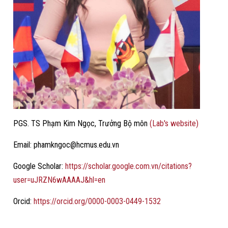
PGS. TS Phạm Kim Ngọc, Trưởng Bộ môn
(Lab's website)
Email: phamkngoc@hcmus.edu.vn
Google Scholar:
https://scholar.google.com.vn/citations?
user=uJRZN6wAAAAJ&hl=en
Orcid:
https://orcid.org/0000-0003-0449-1532