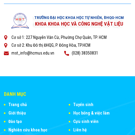
TRƯỜNG ĐẠI HỌC KHOA HỌC TỰ NHIÊN, ĐHQG-HCM
KHOA KHOA HỌC VÀ CÔNG NGHỆ VẬT LIỆU
Cơ sở 1: 227 Nguyễn Văn Cừ, Phường Chợ Quán, TP. HCM
Cơ sở 2: Khu Đô thị ĐHQG, P. Đông Hòa, TP.HCM
mst_info@hcmus.edu.vn
(028) 38350831
DANH MỤC
Trang chủ
Tuyển sinh
Giới thiệu
Học bổng & việc làm
Đào tạo
Cựu sinh viên
Nghiên cứu khoa học
Liên hệ