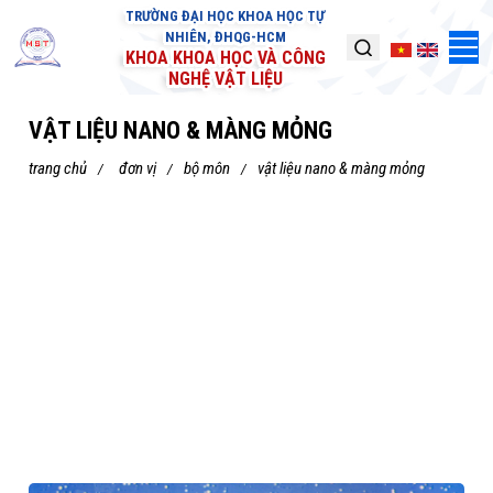
TRƯỜNG ĐẠI HỌC KHOA HỌC TỰ
NHIÊN, ĐHQG-HCM
KHOA KHOA HỌC VÀ CÔNG
NGHỆ VẬT LIỆU
VẬT LIỆU NANO & MÀNG MỎNG
trang chủ
đơn vị
bộ môn
vật liệu nano & màng mỏng
<p> <iframe align="middle" frameborder="0" scrolling="no"
src="&lt;iframe width=&quot;560&quot; height=&quot;315&quot;
src=&quot;https://www.youtube.com/embed/BcuSnknHN70?
si=8xqRT6QGZW7nhMHg&quot; title=&quot;YouTube video
player&quot; frameborder=&quot;0&quot;
allow=&quot;accelerometer; autoplay; clipboard-write;
encrypted-media; gyroscope; picture-in-picture; web-
share&quot; allowfullscreen&gt;&lt;/iframe&gt;"></iframe></p>