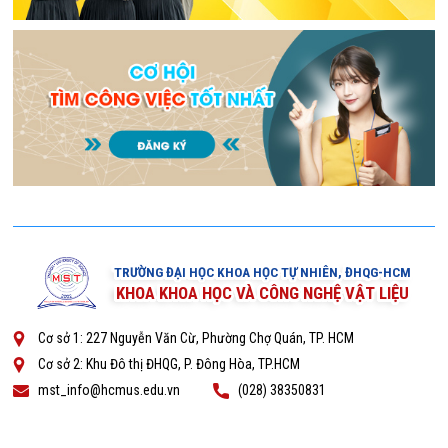
TRƯỜNG ĐẠI HỌC KHOA HỌC TỰ NHIÊN, ĐHQG-HCM
KHOA KHOA HỌC VÀ CÔNG NGHỆ VẬT LIỆU
Cơ sở 1: 227 Nguyễn Văn Cừ, Phường Chợ Quán, TP. HCM
Cơ sở 2: Khu Đô thị ĐHQG, P. Đông Hòa, TP.HCM
mst_info@hcmus.edu.vn
(028) 38350831