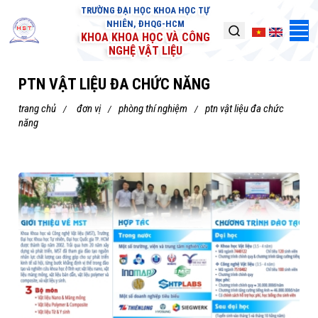
TRƯỜNG ĐẠI HỌC KHOA HỌC TỰ
NHIÊN, ĐHQG-HCM
KHOA KHOA HỌC VÀ CÔNG
NGHỆ VẬT LIỆU
PTN VẬT LIỆU ĐA CHỨC NĂNG
trang chủ
đơn vị
phòng thí nghiệm
ptn vật liệu đa chức
năng