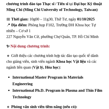
chương trình đào tạo Thạc sĩ / Tiến sĩ
tại
Đại học Kỹ thuật
Ming Chi (Ming Chi University of Technology, Taiwan)
📅
Thời gian:
10g00 – 11g30, Thứ Tư, ngày
01/10/2025
📍
Địa điểm:
Phòng họp F102, Trường ĐH Khoa học Tự
nhiên – Cơ sở 1
227 Nguyễn Văn Cừ, phường Chợ Quán, TP. Hồ Chí Minh
✨
Nội dung chương trình:
🔹 Giới thiệu các chương trình hợp tác đào tạo quốc tế dành
cho giảng viên, sinh viên ngành
Khoa học Vật liệu
và các
ngành liên quan (
Vật lý, Hóa học
):
International Master Program in Materials
Engineering
International Ph.D. Program in Plasma and Thin Film
Technology
🔹
Phỏng vấn sinh viên tiềm năng (nếu có):