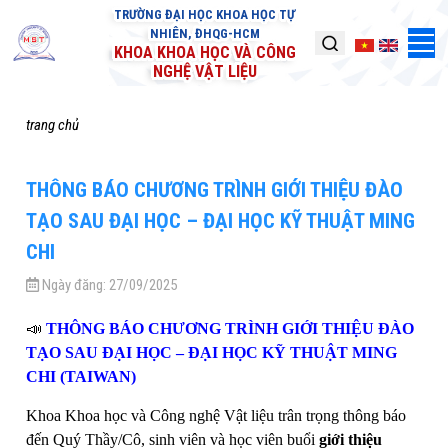
TRƯỜNG ĐẠI HỌC KHOA HỌC TỰ
NHIÊN, ĐHQG-HCM
KHOA KHOA HỌC VÀ CÔNG
NGHỆ VẬT LIỆU
trang chủ
THÔNG BÁO CHƯƠNG TRÌNH GIỚI THIỆU ĐÀO
TẠO SAU ĐẠI HỌC – ĐẠI HỌC KỸ THUẬT MING
CHI
Ngày đăng:
27/09/2025
📣
THÔNG BÁO CHƯƠNG TRÌNH GIỚI THIỆU ĐÀO
TẠO SAU ĐẠI HỌC – ĐẠI HỌC KỸ THUẬT MING
CHI (TAIWAN)
Khoa Khoa học và Công nghệ Vật liệu trân trọng thông báo
đến Quý Thầy/Cô, sinh viên và học viên buổi
giới thiệu