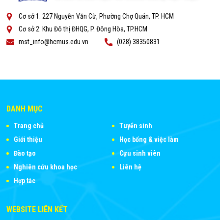
Cơ sở 1: 227 Nguyễn Văn Cừ, Phường Chợ Quán, TP. HCM
Cơ sở 2: Khu Đô thị ĐHQG, P. Đông Hòa, TP.HCM
mst_info@hcmus.edu.vn
(028) 38350831
DANH MỤC
Trang chủ
Tuyển sinh
Giới thiệu
Học bổng & việc làm
Đào tạo
Cựu sinh viên
Nghiên cứu khoa học
Liên hệ
Hợp tác
WEBSITE LIÊN KẾT