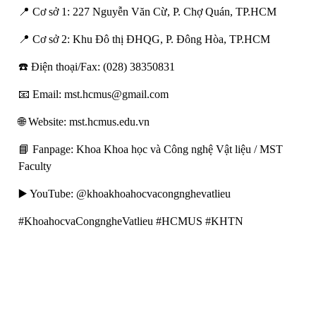
📍 Cơ sở 1: 227 Nguyễn Văn Cừ, P. Chợ Quán, TP.HCM
📍 Cơ sở 2: Khu Đô thị ĐHQG, P. Đông Hòa, TP.HCM
☎️ Điện thoại/Fax: (028) 38350831
📧 Email: mst.hcmus@gmail.com
🌐 Website: mst.hcmus.edu.vn
📘 Fanpage: Khoa Khoa học và Công nghệ Vật liệu / MST
Faculty
▶️ YouTube: @khoakhoahocvacongnghevatlieu
#KhoahocvaCongngheVatlieu #HCMUS #KHTN