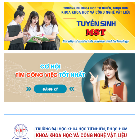
TRƯỜNG ĐẠI HỌC KHOA HỌC TỰ NHIÊN, ĐHQG-HCM
KHOA KHOA HỌC VÀ CÔNG NGHỆ VẬT LIỆU