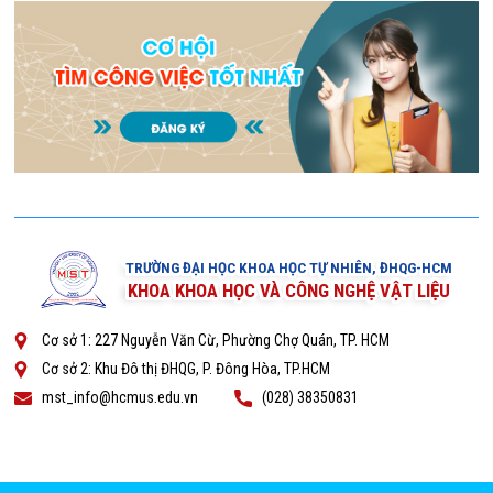
TRƯỜNG ĐẠI HỌC KHOA HỌC TỰ NHIÊN, ĐHQG-HCM
KHOA KHOA HỌC VÀ CÔNG NGHỆ VẬT LIỆU
Cơ sở 1: 227 Nguyễn Văn Cừ, Phường Chợ Quán, TP. HCM
Cơ sở 2: Khu Đô thị ĐHQG, P. Đông Hòa, TP.HCM
mst_info@hcmus.edu.vn
(028) 38350831