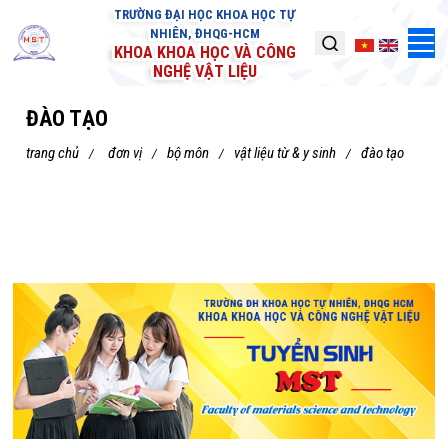
TRƯỜNG ĐẠI HỌC KHOA HỌC TỰ
NHIÊN, ĐHQG-HCM
KHOA KHOA HỌC VÀ CÔNG
NGHỆ VẬT LIỆU
ĐÀO TẠO
trang chủ
đơn vị
bộ môn
vật liệu từ & y sinh
đào tạo