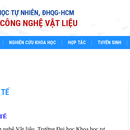
HỌC TỰ NHIÊN, ĐHQG-HCM
CÔNG NGHỆ VẬT LIỆU
NGHIÊN CỨU KHOA HỌC
HỢP TÁC
TUYỂN SINH
 TẾ
TẾ
 nghệ Vật liệu, Trường Đại học Khoa học tự