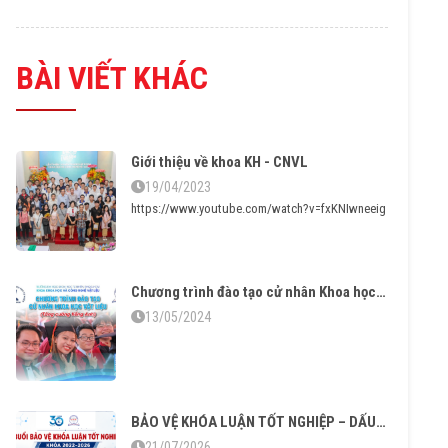
BÀI VIẾT KHÁC
Giới thiệu về khoa KH - CNVL
19/04/2023
https://www.youtube.com/watch?v=fxKNIwneeig
Chương trình đào tạo cử nhân Khoa học Vật liệu tăng cường tiếng Anh – Vững chuyên môn thạo ngoại ngữ
13/05/2024
BẢO VỆ KHÓA LUẬN TỐT NGHIỆP – DẤU MỐC TRƯỞNG THÀNH CỦA SINH VIÊN KHÓA 2022–2026
21/07/2026