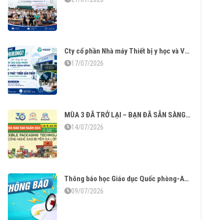
Cty cổ phần Nhà máy Thiết bị y học và Vật liệu sinh học tuyển dụng
17/07/2026
MÙA 3 ĐÃ TRỞ LẠI – BẠN ĐÃ SẴN SÀNG CHO “CÔNG NGHỆ BAO BÌ MỀM ĐA LỚP”?
14/07/2026
Thông báo học Giáo dục Quốc phòng-An ninh K2025
09/07/2026