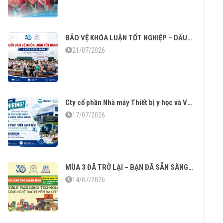
BẢO VỆ KHÓA LUẬN TỐT NGHIỆP – DẤU MỐC TRƯỞNG THÀNH CỦA SINH VIÊN KHÓA 2022–2026
21/07/2026
Cty cổ phần Nhà máy Thiết bị y học và Vật liệu sinh học tuyển dụng
17/07/2026
MÙA 3 ĐÃ TRỞ LẠI – BẠN ĐÃ SẴN SÀNG CHO “CÔNG NGHỆ BAO BÌ MỀM ĐA LỚP”?
14/07/2026