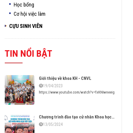
Học bổng
Cơ hội việc làm
CỰU SINH VIÊN
TIN NỔI BẬT
Giới thiệu về khoa KH - CNVL
19/04/2023
https://www.youtube.com/watch?v=fxKNIwneeig
Chương trình đào tạo cử nhân Khoa học Vật liệu tăng cường tiếng Anh – Vững chuyên môn thạo ngoại ngữ
13/05/2024