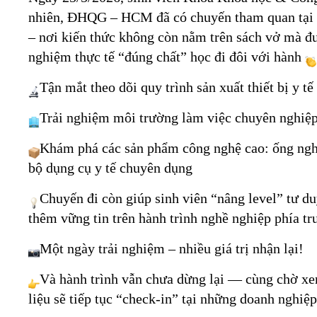
nhiên, ĐHQG – HCM đã có chuyến tham quan tại
– nơi kiến thức không còn nằm trên sách vở mà đ
nghiệm thực tế “đúng chất” học đi đôi với hành
Tận mắt theo dõi quy trình sản xuất thiết bị y tế
Trải nghiệm môi trường làm việc chuyên nghiệ
Khám phá các sản phẩm công nghệ cao: ống nghiệ
bộ dụng cụ y tế chuyên dụng
Chuyến đi còn giúp sinh viên “nâng level” tư d
thêm vững tin trên hành trình nghề nghiệp phía t
Một ngày trải nghiệm – nhiều giá trị nhận lại!
Và hành trình vẫn chưa dừng lại — cùng chờ x
liệu sẽ tiếp tục “check-in” tại những doanh nghiệp