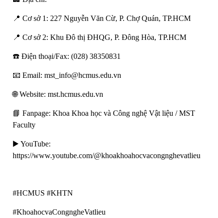
📍 Cơ sở 1: 227 Nguyễn Văn Cừ, P. Chợ Quán, TP.HCM
📍 Cơ sở 2: Khu Đô thị ĐHQG, P. Đông Hòa, TP.HCM
☎️ Điện thoại/Fax: (028) 38350831
📧 Email: mst_info@hcmus.edu.vn
🌐 Website: mst.hcmus.edu.vn
📘 Fanpage: Khoa Khoa học và Công nghệ Vật liệu / MST
Faculty
▶️ YouTube:
https://www.youtube.com/@khoakhoahocvacongnghevatlieu
#HCMUS #KHTN
#KhoahocvaCongngheVatlieu