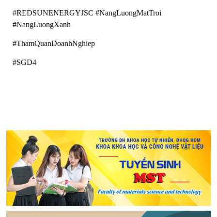
#REDSUNENERGYJSC #NangLuongMatTroi
#NangLuongXanh
#ThamQuanDoanhNghiep
#SGD4