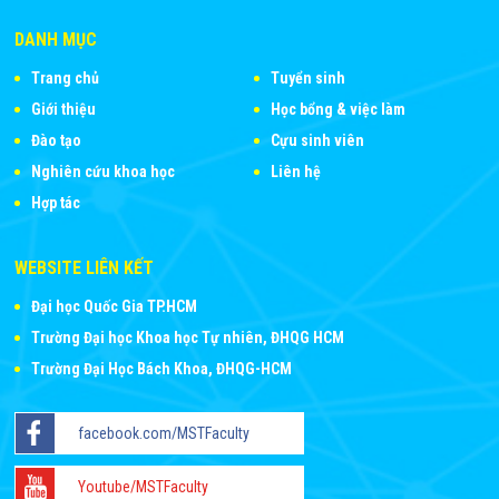
DANH MỤC
Trang chủ
Tuyển sinh
Giới thiệu
Học bổng & việc làm
Đào tạo
Cựu sinh viên
Nghiên cứu khoa học
Liên hệ
Hợp tác
WEBSITE LIÊN KẾT
Đại học Quốc Gia TP.HCM
Trường Đại học Khoa học Tự nhiên, ĐHQG HCM
Trường Đại Học Bách Khoa, ĐHQG-HCM
facebook.com/MSTFaculty
Youtube/MSTFaculty