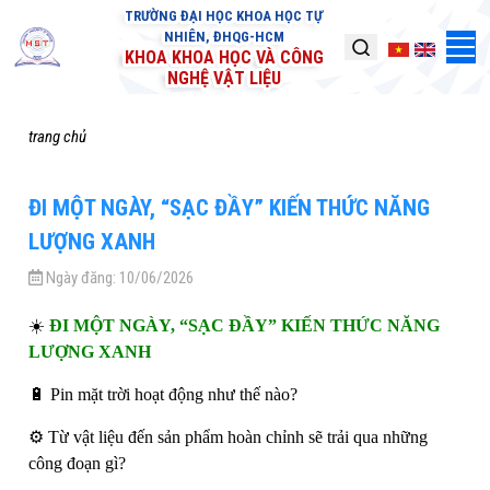
TRƯỜNG ĐẠI HỌC KHOA HỌC TỰ
NHIÊN, ĐHQG-HCM
KHOA KHOA HỌC VÀ CÔNG
NGHỆ VẬT LIỆU
trang chủ
ĐI MỘT NGÀY, “SẠC ĐẦY” KIẾN THỨC NĂNG
LƯỢNG XANH
Ngày đăng:
10/06/2026
☀️
ĐI MỘT NGÀY, “SẠC ĐẦY” KIẾN THỨC NĂNG
LƯỢNG XANH
🔋 Pin mặt trời hoạt động như thế nào?
⚙️ Từ vật liệu đến sản phẩm hoàn chỉnh sẽ trải qua những
công đoạn gì?