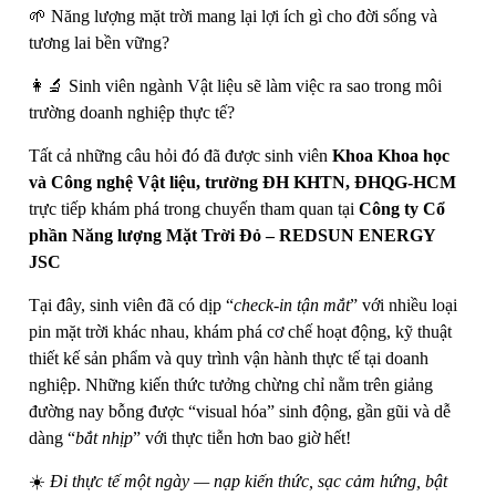
🌱 Năng lượng mặt trời mang lại lợi ích gì cho đời sống và
tương lai bền vững?
👩‍🔬 Sinh viên ngành Vật liệu sẽ làm việc ra sao trong môi
trường doanh nghiệp thực tế?
Tất cả những câu hỏi đó đã được sinh viên
Khoa Khoa học
và Công nghệ Vật liệu, trường ĐH KHTN, ĐHQG-HCM
trực tiếp khám phá trong chuyến tham quan tại
Công ty Cổ
phần Năng lượng Mặt Trời Đỏ – REDSUN ENERGY
JSC
Tại đây, sinh viên đã có dịp “
check-in tận mắt
” với nhiều loại
pin mặt trời khác nhau, khám phá cơ chế hoạt động, kỹ thuật
thiết kế sản phẩm và quy trình vận hành thực tế tại doanh
nghiệp. Những kiến thức tưởng chừng chỉ nằm trên giảng
đường nay bỗng được “visual hóa” sinh động, gần gũi và dễ
dàng “
bắt nhịp
” với thực tiễn hơn bao giờ hết!
☀️
Đi thực tế một ngày — nạp kiến thức, sạc cảm hứng, bật