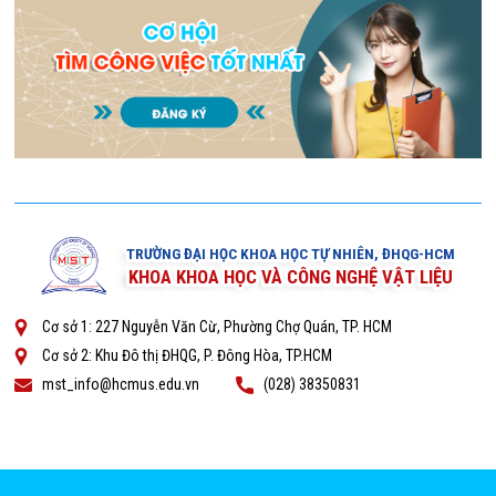
TRƯỜNG ĐẠI HỌC KHOA HỌC TỰ NHIÊN, ĐHQG-HCM
KHOA KHOA HỌC VÀ CÔNG NGHỆ VẬT LIỆU
Cơ sở 1: 227 Nguyễn Văn Cừ, Phường Chợ Quán, TP. HCM
Cơ sở 2: Khu Đô thị ĐHQG, P. Đông Hòa, TP.HCM
mst_info@hcmus.edu.vn
(028) 38350831