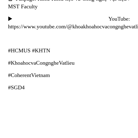
MST Faculty
▶️ YouTube:
https://www.youtube.com/@khoakhoahocvacongnghevatl
#HCMUS #KHTN
#KhoahocvaCongngheVatlieu
#CoherentVietnam
#SGD4