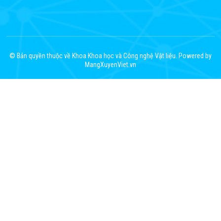
© Bản quyền thuộc về Khoa Khoa học và Công nghệ Vật liệu. Powered by
MangXuyenViet.vn