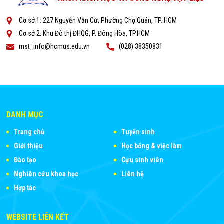
Cơ sở 1: 227 Nguyễn Văn Cừ, Phường Chợ Quán, TP. HCM
Cơ sở 2: Khu Đô thị ĐHQG, P. Đông Hòa, TP.HCM
mst_info@hcmus.edu.vn
(028) 38350831
DANH MỤC
Trang chủ
Tuyển sinh
Giới thiệu
Học bổng & việc làm
Đào tạo
Cựu sinh viên
Nghiên cứu khoa học
Liên hệ
Hợp tác
WEBSITE LIÊN KẾT