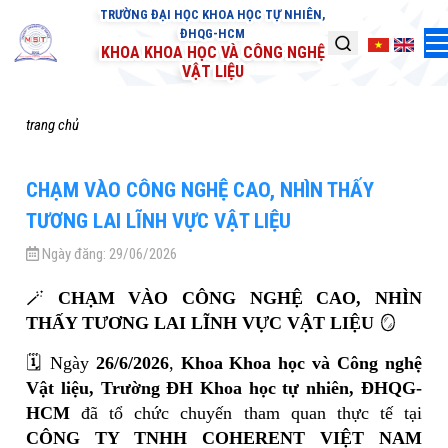
TRƯỜNG ĐẠI HỌC KHOA HỌC TỰ NHIÊN,
ĐHQG-HCM
KHOA KHOA HỌC VÀ CÔNG NGHỆ
VẬT LIỆU
trang chủ
CHẠM VÀO CÔNG NGHỆ CAO, NHÌN THẤY
TƯƠNG LAI LĨNH VỰC VẬT LIỆU
Ngày đăng:
29/06/2026
🪄
CHẠM VÀO CÔNG NGHỆ CAO, NHÌN
THẤY TƯƠNG LAI LĨNH VỰC VẬT LIỆU
🪞
🗓️ Ngày
26/6/2026
,
Khoa Khoa học và Công nghệ
Vật liệu, Trường ĐH Khoa học tự nhiên, ĐHQG-
HCM
đã tổ chức chuyến tham quan thực tế tại
CÔNG TY TNHH COHERENT VIỆT NAM