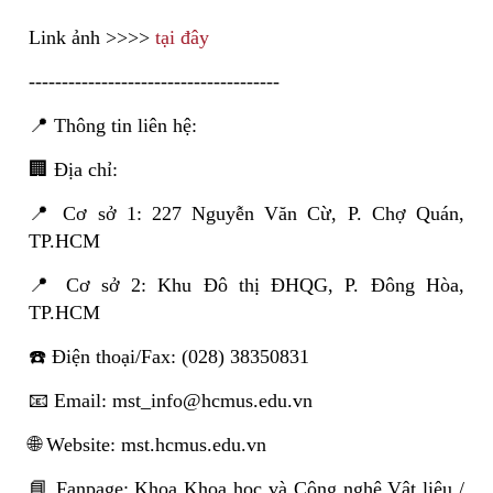
Link ảnh >>>>
tại đây
--------------------------------------
📍 Thông tin liên hệ:
🏢 Địa chỉ:
📍 Cơ sở 1: 227 Nguyễn Văn Cừ, P. Chợ Quán,
TP.HCM
📍 Cơ sở 2: Khu Đô thị ĐHQG, P. Đông Hòa,
TP.HCM
☎️ Điện thoại/Fax: (028) 38350831
📧 Email: mst_info@hcmus.edu.vn
🌐 Website: mst.hcmus.edu.vn
📘 Fanpage: Khoa Khoa học và Công nghệ Vật liệu /