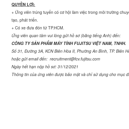
QUYỀN LỢI:
+ Ứng viên trúng tuyển có cơ hội làm việc trong môi trường chuy
tạo, phát triển.
+ Có xe đưa đón từ TP.HCM.
Ứng viên quan tâm vui lòng gửi hồ sơ (bằng tiếng Anh) đến:
CÔNG TY SẢN PHẨM MÁY TÍNH FUJITSU VIỆT NAM, TNHH.
Số 31, Đường 3A, KCN Biên Hòa II, Phường An Bình, TP. Biên H
hoặc gửi email đến: recruitment@fcv.fujitsu.com
Ngày hết hạn nộp hồ sơ: 31/12/2021
Thông tin của ứng viên được bảo mật và chỉ sử dụng cho mục đ