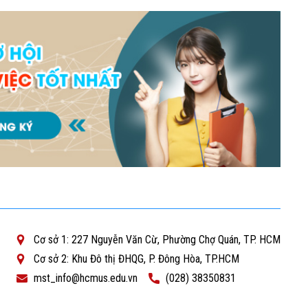
Cơ sở 1: 227 Nguyễn Văn Cừ, Phường Chợ Quán, TP. HCM
Cơ sở 2: Khu Đô thị ĐHQG, P. Đông Hòa, TP.HCM
mst_info@hcmus.edu.vn
(028) 38350831