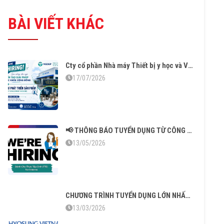
BÀI VIẾT KHÁC
Cty cổ phần Nhà máy Thiết bị y học và Vật liệu sinh học tuyển dụng
17/07/2026
📢 THÔNG BÁO TUYỂN DỤNG TỪ CÔNG TY BOSCH
13/05/2026
CHƯƠNG TRÌNH TUYỂN DỤNG LỚN NHẤT NĂM TỪ CÔNG TY HYOSUNG & HS HYOSUNG 2026
13/03/2026