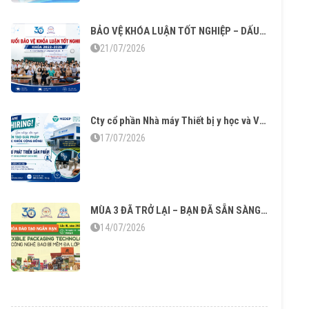
BẢO VỆ KHÓA LUẬN TỐT NGHIỆP – DẤU MỐC TRƯỞNG THÀNH CỦA SINH VIÊN KHÓA 2022–2026
21/07/2026
Cty cổ phần Nhà máy Thiết bị y học và Vật liệu sinh học tuyển dụng
17/07/2026
MÙA 3 ĐÃ TRỞ LẠI – BẠN ĐÃ SẴN SÀNG CHO “CÔNG NGHỆ BAO BÌ MỀM ĐA LỚP”?
14/07/2026