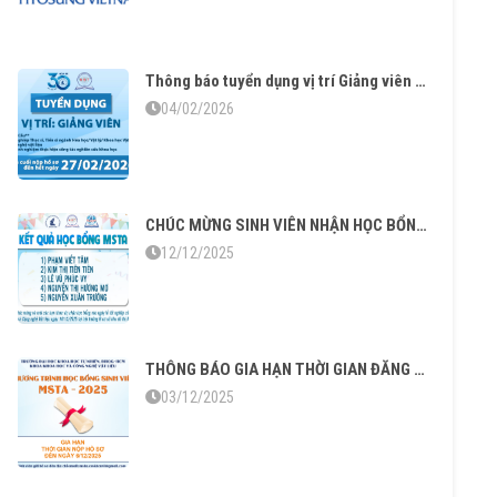
Thông báo tuyển dụng vị trí Giảng viên tại Khoa Khoa học và Công nghệ Vật liệu
04/02/2026
CHÚC MỪNG SINH VIÊN NHẬN HỌC BỔNG CỰU SINH VIÊN KHOA KH&CNVL (MSTA) 2025
12/12/2025
THÔNG BÁO GIA HẠN THỜI GIAN ĐĂNG KÝ CHƯƠNG TRÌNH HỌC BỔNG SINH VIÊN MSTA 2025
03/12/2025