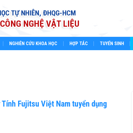
HỌC TỰ NHIÊN, ĐHQG-HCM
CÔNG NGHỆ VẬT LIỆU
NGHIÊN CỨU KHOA HỌC
HỢP TÁC
TUYỂN SINH
ính Fujitsu Việt Nam tuyển dụng