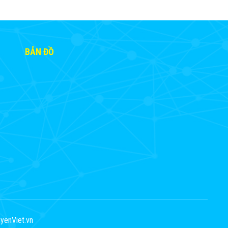
BẢN ĐỒ
yenViet.vn