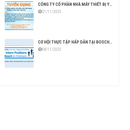
CÔNG TY CỔ PHẦN NHÀ MÁY THIẾT BỊ Y HỌC VÀ VẬT LIỆU SINH HỌC TUYỂN DỤNG
21/11/2025
CƠ HỘI THỰC TẬP HẤP DẪN TẠI BOSCH VIỆT NAM
08/11/2025