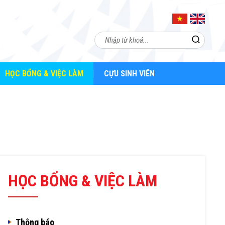
HỌC BỔNG & VIỆC LÀM
CỰU SINH VIÊN
HỌC BỔNG & VIỆC LÀM
Thông báo