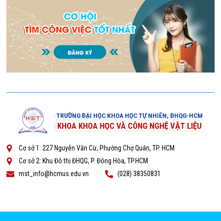
TRƯỜNG ĐẠI HỌC KHOA HỌC TỰ NHIÊN, ĐHQG-HCM
KHOA KHOA HỌC VÀ CÔNG NGHỆ VẬT LIỆU
Cơ sở 1: 227 Nguyễn Văn Cừ, Phường Chợ Quán, TP. HCM
Cơ sở 2: Khu Đô thị ĐHQG, P. Đông Hòa, TP.HCM
mst_info@hcmus.edu.vn
(028) 38350831