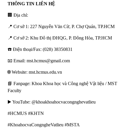
THÔNG TIN LIÊN HỆ
🏢 Địa chỉ:
📍 Cơ sở 1: 227 Nguyễn Văn Cừ, P. Chợ Quán, TP.HCM
📍 Cơ sở 2: Khu Đô thị ĐHQG, P. Đông Hòa, TP.HCM
☎️ Điện thoại/Fax: (028) 38350831
📧 Email: mst.hcmus@gmail.com
🌐 Website: mst.hcmus.edu.vn
📘 Fanpage: Khoa Khoa học và Công nghệ Vật liệu / MST
Faculty
▶️ YouTube: @khoakhoahocvacongnghevatlieu
#HCMUS #KHTN
#KhoahocvaCongngheVatlieu #MSTA