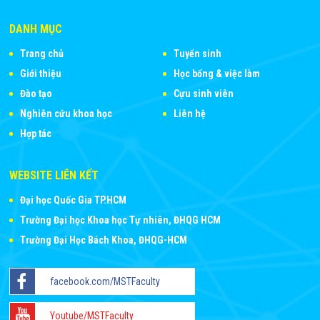
DANH MỤC
Trang chủ
Tuyển sinh
Giới thiệu
Học bổng & việc làm
Đào tạo
Cựu sinh viên
Nghiên cứu khoa học
Liên hệ
Hợp tác
WEBSITE LIÊN KẾT
Đại học Quốc Gia TP.HCM
Trường Đại học Khoa học Tự nhiên, ĐHQG HCM
Trường Đại Học Bách Khoa, ĐHQG-HCM
facebook.com/MSTFaculty
Youtube/MSTFaculty