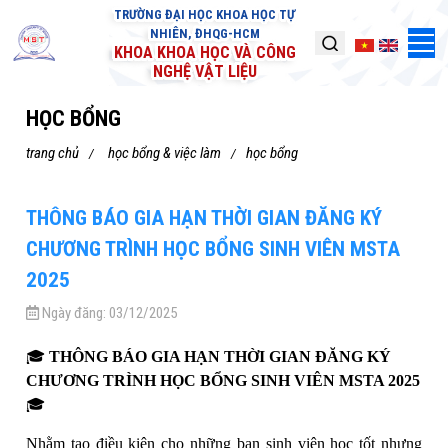
TRƯỜNG ĐẠI HỌC KHOA HỌC TỰ
NHIÊN, ĐHQG-HCM
KHOA KHOA HỌC VÀ CÔNG
NGHỆ VẬT LIỆU
HỌC BỔNG
trang chủ
học bổng & việc làm
học bổng
THÔNG BÁO GIA HẠN THỜI GIAN ĐĂNG KÝ
CHƯƠNG TRÌNH HỌC BỔNG SINH VIÊN MSTA
2025
Ngày đăng:
03/12/2025
🎓
THÔNG BÁO GIA HẠN THỜI GIAN ĐĂNG KÝ
CHƯƠNG TRÌNH HỌC BỔNG SINH VIÊN MSTA 2025
🎓
Nhằm tạo điều kiện cho những bạn sinh viên học tốt nhưng