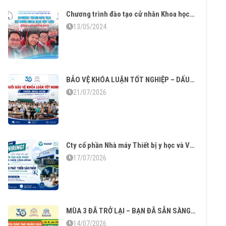
Chương trình đào tạo cử nhân Khoa học Vật liệu tăng cường tiếng Anh – Vững chuyên môn thạo ngoại ngữ
13/05/2024
BẢO VỆ KHÓA LUẬN TỐT NGHIỆP – DẤU MỐC TRƯỞNG THÀNH CỦA SINH VIÊN KHÓA 2022–2026
21/07/2026
Cty cổ phần Nhà máy Thiết bị y học và Vật liệu sinh học tuyển dụng
17/07/2026
MÙA 3 ĐÃ TRỞ LẠI – BẠN ĐÃ SẴN SÀNG CHO “CÔNG NGHỆ BAO BÌ MỀM ĐA LỚP”?
14/07/2026