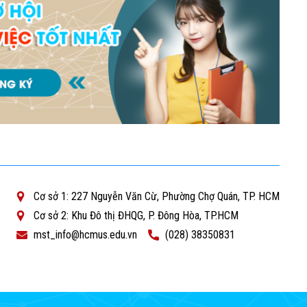
Cơ sở 1: 227 Nguyễn Văn Cừ, Phường Chợ Quán, TP. HCM
Cơ sở 2: Khu Đô thị ĐHQG, P. Đông Hòa, TP.HCM
mst_info@hcmus.edu.vn
(028) 38350831