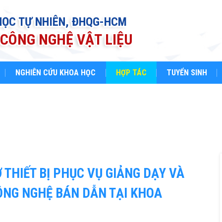
HỌC TỰ NHIÊN, ĐHQG-HCM
CÔNG NGHỆ VẬT LIỆU
NGHIÊN CỨU KHOA HỌC
HỢP TÁC
TUYỂN SINH
 THIẾT BỊ PHỤC VỤ GIẢNG DẠY VÀ
ÔNG NGHỆ BÁN DẪN TẠI KHOA