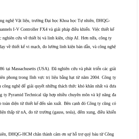
ng nghệ Vật liệu, trường Đại học Khoa học Tự nhiên, ĐHQG-
annels I-V Controller FX4 và giải pháp điều khiển. Việc thiết kế
ác nghiên cứu về thiết bị và linh kiện, chip AI. Hơn nữa, công ty
ạy về thiết kế vi mạch, đo lường linh kiện bán dẫn, và công nghệ
6 tại Massachusetts (USA). Đã nghiên cứu và phát triển các giải
Tiên phong trong lĩnh vực trị liệu bằng hạt từ năm 2004. Công ty
ấn công nghệ để giải quyết những thách thức khó khăn nhất và đưa
ông ty Pyramid Technical tập hợp nhiều chuyên môn và kỹ năng đa
toàn diện từ thiết kế đến sản xuất. Bên cạnh đó Công ty cũng có
iện thấp từ nA, đo từ trường (gauss, tesla), đếm xung, điều khiển
nhiên, ĐHQG-HCM chân thành cảm ơn sự hỗ trợ quý báu từ Công