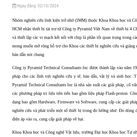
Ngày đăng:
02/10/2024
Nhóm nghiên cứu linh kiện trở nhớ (IMM) thuộc Khoa Khoa học và Cô
HCM nhận thiết bị tài trợ từ Công ty Pyramid Việt Nam về thiết bị 4 Ch
và thiết lập các vi mạch kết nối với chip là phần tối quan trọng trong c
mong muốn mở rộng hỗ trợ cho Khoa các thiết bị nghiên cứu và giảng d
bán dẫn nói chung.
Công ty Pyramid Technical Consultants Inc được thành lập vào năm 198
pháp cho các lĩnh vực nghiên cứu y tế, bán dẫn, vật lý và sinh học. 
Pyramid Technical Consultants Inc là nhà sản xuất các giải pháp, cố v
các phương pháp trị liệu tiên tiến bao gồm liệu pháp Flash-proton. C
dạng bao gồm Hardware, Firmware và Software, cung cấp các giải pháp 
nghiên cứu và phát triển một số thiết bị trong đo lường như: Đo dòng đ
điện áp vào ra, cung cấp giải pháp về hạt.
Khoa Khoa học và Công nghệ Vật liệu, trường Đại học Khoa học Tự 