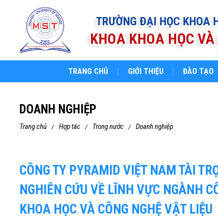
TRƯỜNG ĐẠI HỌC KHOA 
KHOA KHOA HỌC VÀ 
TRANG CHỦ
GIỚI THIỆU
ĐÀO TẠO
DOANH NGHIỆP
trang chủ
hợp tác
trong nước
doanh nghiệp
CÔNG TY PYRAMID VIỆT NAM TÀI TRỢ
NGHIÊN CỨU VỀ LĨNH VỰC NGÀNH C
KHOA HỌC VÀ CÔNG NGHỆ VẬT LIỆU