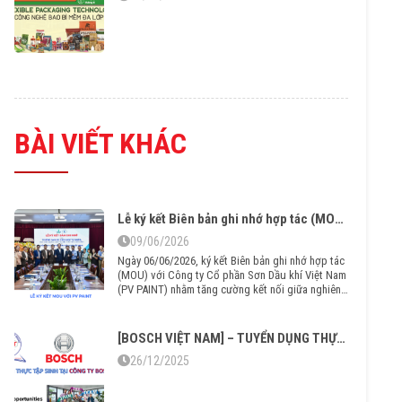
BÀI VIẾT KHÁC
Lễ ký kết Biên bản ghi nhớ hợp tác (MOU) với Công ty Cổ phần Sơn Dầu khí Việt Nam (PV PAINT)
09/06/2026
Ngày 06/06/2026, ký kết Biên bản ghi nhớ hợp tác
(MOU) với Công ty Cổ phần Sơn Dầu khí Việt Nam
(PV PAINT) nhằm tăng cường kết nối giữa nghiên
cứu khoa học và nhu cầu thực tiễn của doanh
nghiệp trong lĩnh vực vật liệu và công nghệ phủ.
[BOSCH VIỆT NAM] – TUYỂN DỤNG THỰC TẬP SINH 2025
26/12/2025