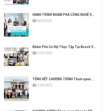
HÀNH TRÌNH KHÁM PHÁ CÔNG NGHỆ SẢN XUẤT TẠI BOSCH HCP – CƠ HỘI CHO SINH VIÊN KHOA KHOA HỌC VÀ CÔNG NGHỆ VẬT LIỆU
04/04/2025
Khám Phá Cơ Hội Thực Tập Tại Bosch Việt Nam: Cầu Nối Giữa Lý Thuyết và Thực Tế
27/03/2025
TỔNG KẾT CHƯƠNG TRÌNH Tham quan Công ty TNHH TORRECID Việt Nam năm học 2023 – 2024
21/09/2023