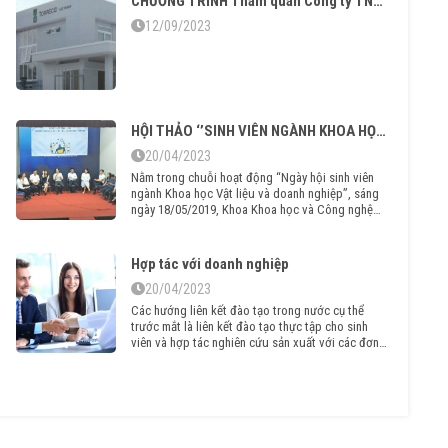
CHƯƠNG TRÌNH Tham quan Công ty TNHH TORRECID Việt Nam năm học 2023 – 2024
12/09/2023
HỘI THẢO ‘’SINH VIÊN NGÀNH KHOA HỌC VẬT LIỆU VÀ DOANH NGHIỆP’’ LẦN 1, NĂM 2019
20/04/2023
Nằm trong chuỗi hoạt động “Ngày hội sinh viên
ngành Khoa học Vật liệu và doanh nghiệp”, sáng
ngày 18/05/2019, Khoa Khoa học và Công nghệ
Vật liệu đã tổ chức buổi “Hội thảo sinh viên
ngành Khoa học Vật liệu và doanh nghiệp” lần 1,
năm 2019.
Hợp tác với doanh nghiệp
20/04/2023
Các hướng liên kết đào tạo trong nước cụ thể
trước mắt là liên kết đào tạo thực tập cho sinh
viên và hợp tác nghiên cứu sản xuất với các đơn
vị như sau: