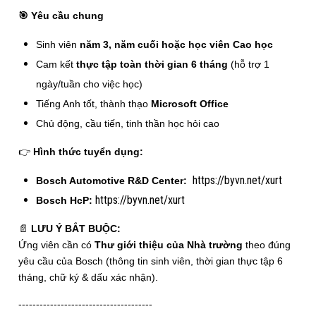
🎯
Yêu cầu chung
Sinh viên
năm 3, năm cuối hoặc học viên Cao học
Cam kết
thực tập toàn thời gian 6 tháng
(hỗ trợ 1
ngày/tuần cho việc học)
Tiếng Anh tốt, thành thạo
Microsoft Office
Chủ động, cầu tiến, tinh thần học hỏi cao
👉
Hình thức tuyển dụng:
https://byvn.net/xurt
Bosch Automotive R&D Center:
https://byvn.net/xurt
Bosch HcP:
📄
LƯU Ý BẮT BUỘC:
Ứng viên cần có
Thư giới thiệu của Nhà trường
theo đúng
yêu cầu của Bosch (thông tin sinh viên, thời gian thực tập 6
tháng, chữ ký & dấu xác nhận).
--------------------------------------