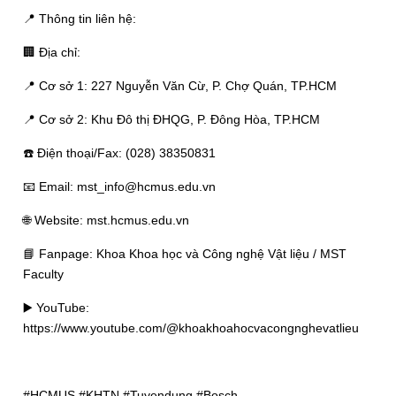
📍 Thông tin liên hệ:
🏢 Địa chỉ:
📍 Cơ sở 1: 227 Nguyễn Văn Cừ, P. Chợ Quán, TP.HCM
📍 Cơ sở 2: Khu Đô thị ĐHQG, P. Đông Hòa, TP.HCM
☎️ Điện thoại/Fax: (028) 38350831
📧 Email: mst_info@hcmus.edu.vn
🌐 Website: mst.hcmus.edu.vn
📘 Fanpage: Khoa Khoa học và Công nghệ Vật liệu / MST
Faculty
▶️ YouTube:
https://www.youtube.com/@khoakhoahocvacongnghevatlieu
#HCMUS #KHTN #Tuyendung #Bosch