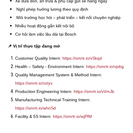
Xe đưa đón, ăn trưa & phụ cấp gửi xe hằng ngày
Nghỉ phép hưởng lương theo quy định
Môi trường học hỏi – phát triển – kết nối chuyên nghiệp
Nhiều hoạt động gắn kết nội bộ
Cơ hội làm việc lâu dài tại Bosch
📌
Vị trí thực tập đang mở
Customer Quality Intern:
https://smrtr.io/vSkqd
Health – Safety - Environment Intern:
https://smrtr.io/vjsbg
Quality Management System & Method Intern:
https://smrtr.io/vztyx
Production Engineering Intern:
https://smrtr.io/vVmJb
Manufacturing Technical Training Intern:
https://smrtr.io/whnSd
Facility & 5S Intern:
https://smrtr.io/wjPfM