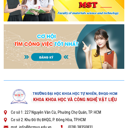
TRƯỜNG ĐẠI HỌC KHOA HỌC TỰ NHIÊN, ĐHQG-HCM
KHOA KHOA HỌC VÀ CÔNG NGHỆ VẬT LIỆU
Cơ sở 1: 227 Nguyễn Văn Cừ, Phường Chợ Quán, TP. HCM
Cơ sở 2: Khu Đô thị ĐHQG, P. Đông Hòa, TP.HCM
mst_info@hcmus.edu.vn
(028) 38350831