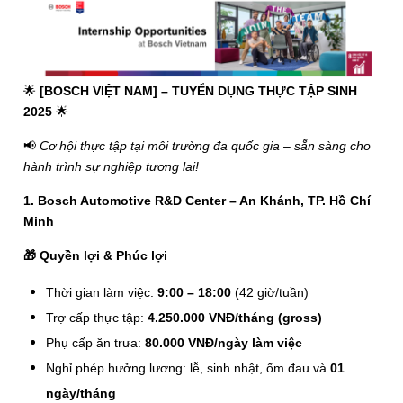
🌟
[BOSCH VIỆT NAM] – TUYỂN DỤNG THỰC TẬP SINH
2025
🌟
📢
Cơ hội thực tập tại môi trường đa quốc gia – sẵn sàng cho
hành trình sự nghiệp tương lai!
1. Bosch Automotive R&D Center – An Khánh, TP. Hồ Chí
Minh
🎁
Quyền lợi & Phúc lợi
Thời gian làm việc:
9:00 – 18:00
(42 giờ/tuần)
Trợ cấp thực tập:
4.250.000 VNĐ/tháng (gross)
Phụ cấp ăn trưa:
80.000 VNĐ/ngày làm việc
Nghỉ phép hưởng lương: lễ, sinh nhật, ốm đau và
01
ngày/tháng