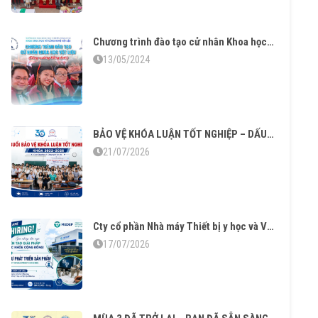
Chương trình đào tạo cử nhân Khoa học Vật liệu tăng cường tiếng Anh – Vững chuyên môn thạo ngoại ngữ
13/05/2024
BẢO VỆ KHÓA LUẬN TỐT NGHIỆP – DẤU MỐC TRƯỞNG THÀNH CỦA SINH VIÊN KHÓA 2022–2026
21/07/2026
Cty cổ phần Nhà máy Thiết bị y học và Vật liệu sinh học tuyển dụng
17/07/2026