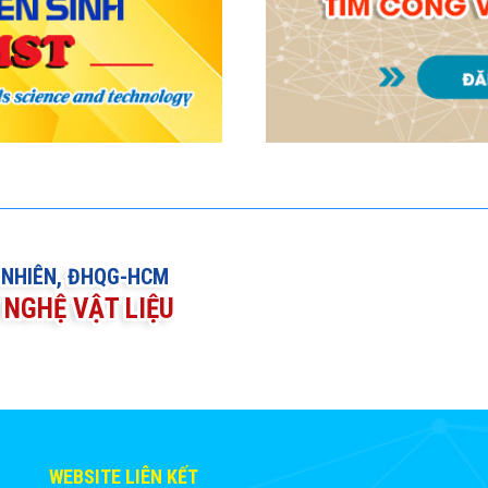
 NHIÊN, ĐHQG-HCM
NGHỆ VẬT LIỆU
WEBSITE LIÊN KẾT