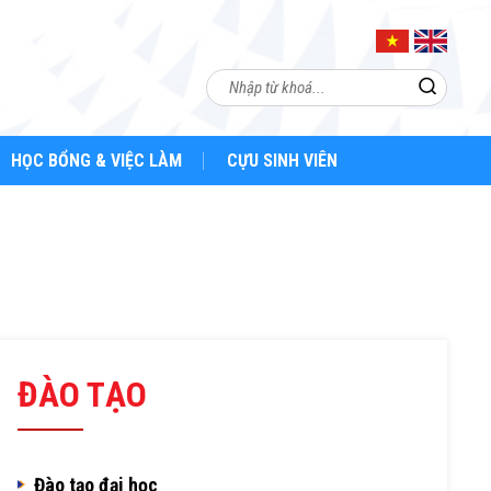
HỌC BỔNG & VIỆC LÀM
CỰU SINH VIÊN
ĐÀO TẠO
Đào tạo đại học