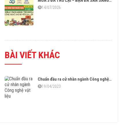
MÙA 3 ĐÃ TRỞ LẠI – BẠN ĐÃ SẴN SÀNG CHO “CÔNG NGHỆ BAO BÌ MỀM ĐA LỚP”?
14/07/2026
BÀI VIẾT KHÁC
Chuẩn đầu ra cử nhân ngành Công nghệ vật liệu
19/04/2023