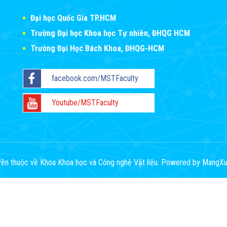
Đại học Quốc Gia TP.HCM
Trường Đại học Khoa học Tự nhiên, ĐHQG HCM
Trường Đại Học Bách Khoa, ĐHQG-HCM
facebook.com/MSTFaculty
Youtube/MSTFaculty
ền thuộc về Khoa Khoa học và Công nghệ Vật liệu. Powered by
MangXu