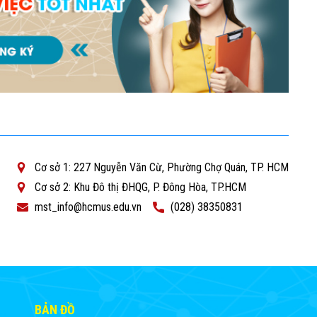
Cơ sở 1: 227 Nguyễn Văn Cừ, Phường Chợ Quán, TP. HCM
Cơ sở 2: Khu Đô thị ĐHQG, P. Đông Hòa, TP.HCM
mst_info@hcmus.edu.vn
(028) 38350831
BẢN ĐỒ