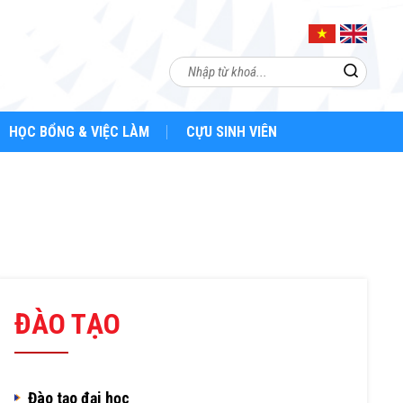
HỌC BỔNG & VIỆC LÀM
CỰU SINH VIÊN
ĐÀO TẠO
Đào tạo đại học