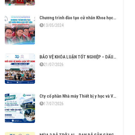
Chương trình đào tạo cử nhân Khoa học Vật liệu tăng cường tiếng Anh – Vững chuyên môn thạo ngoại ngữ
13/05/2024
BẢO VỆ KHÓA LUẬN TỐT NGHIỆP – DẤU MỐC TRƯỞNG THÀNH CỦA SINH VIÊN KHÓA 2022–2026
21/07/2026
Cty cổ phần Nhà máy Thiết bị y học và Vật liệu sinh học tuyển dụng
17/07/2026