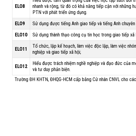
Hiểu được tầm quan trọng của việc học tập suốt đời tr
ELO8
nhanh và rộng, từ đó có khả năng tiếp cận với những h
PTN với phát triển ứng dụng.
ELO9
Sử dụng được tiếng Anh giao tiếp và tiếng Anh chuyê
ELO10
Sử dụng thành thạo công cụ tin học trong giao tiếp xã
Tổ chức, lập kế hoạch, làm việc độc lập, làm việc nhó
ELO11
nghiệp và giao tiếp xã hội;
Hiểu được trách nhiệm nghề nghiệp và đạo đức của một
ELO12
và tư duy phản biện.
Trường ĐH KHTN, ĐHQG-HCM cấp bằng Cử nhân CNVL cho các sin