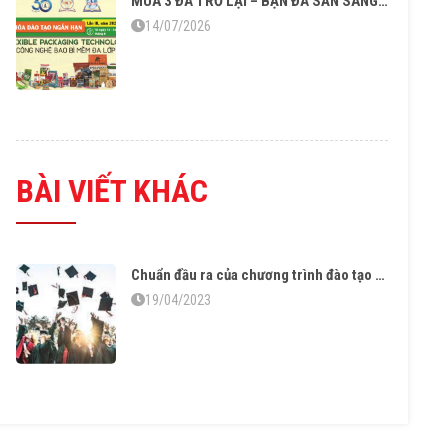
MÙA 3 ĐÃ TRỞ LẠI – BẠN ĐÃ SẴN SÀNG CHO “CÔNG NGHỆ BAO BÌ MỀM ĐA LỚP”?
14/07/2026
BÀI VIẾT KHÁC
Chuẩn đầu ra của chương trình đào tạo Cử nhân ngành KHVL
19/04/2023