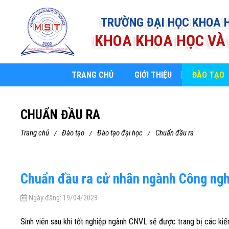
TRƯỜNG ĐẠI HỌC KHOA 
KHOA KHOA HỌC VÀ 
TRANG CHỦ
GIỚI THIỆU
ĐÀO TẠO
CHUẨN ĐẦU RA
trang chủ
đào tạo
đào tạo đại học
chuẩn đầu ra
Chuẩn đầu ra cử nhân ngành Công nghệ
Ngày đăng:
19/04/2023
Sinh viên sau khi tốt nghiệp ngành CNVL sẽ được trang bị các kiến