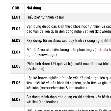
CĐR
Nội dung
ELO1
Hiểu biết tự nhiên xã hội.
Vận dụng được các kiến thức khoa học tự nhiên và các
ELO2
các vấn đề liên quan đến công nghệ vật liệu (knowledg
ELO3
Xây dựng, tối ưu được các quy trình và công nghệ để th
Mô tả được các hiện tượng, các phản ứng
vật lý
,
hóa 
ELO4
cụ thể (knowledge).
Phân tích được kết quả và hiệu suất của các quá trình 
ELO5
(evaluation).
Lập kế hoạch nghiên cứu các vấn đề phức tạp liên quan
ELO6
liệu, thiết kế và tiến hành thí nghiệm, phân tích và giả
kết luận (comprehension & application).
Sử dụng thành thạo các dụng cụ thí nghiệm, vận hành 
ELO7
vật liệu (application).