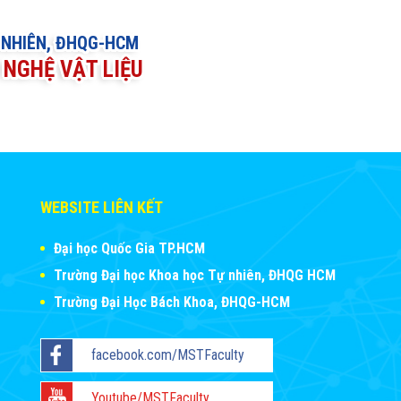
 NHIÊN, ĐHQG-HCM
NGHỆ VẬT LIỆU
WEBSITE LIÊN KẾT
Đại học Quốc Gia TP.HCM
Trường Đại học Khoa học Tự nhiên, ĐHQG HCM
Trường Đại Học Bách Khoa, ĐHQG-HCM
facebook.com/MSTFaculty
Youtube/MSTFaculty