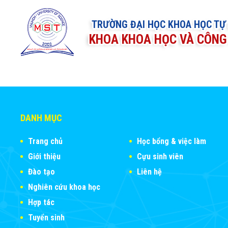
TRƯỜNG ĐẠI HỌC KHOA HỌC TỰ
KHOA KHOA HỌC VÀ CÔNG 
DANH MỤC
Trang chủ
Học bổng & việc làm
Giới thiệu
Cựu sinh viên
Đào tạo
Liên hệ
Nghiên cứu khoa học
Hợp tác
Tuyển sinh