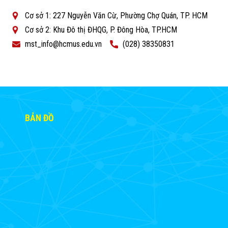
Cơ sở 1: 227 Nguyễn Văn Cừ, Phường Chợ Quán, TP. HCM
Cơ sở 2: Khu Đô thị ĐHQG, P. Đông Hòa, TP.HCM
mst_info@hcmus.edu.vn
(028) 38350831
BẢN ĐỒ