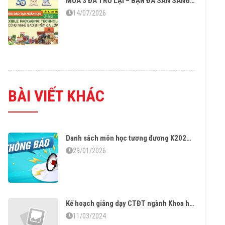
MÙA 3 ĐÃ TRỞ LẠI – BẠN ĐÃ SẴN SÀNG CHO “CÔNG NGHỆ BAO BÌ MỀM ĐA LỚP”?
14/07/2026
BÀI VIẾT KHÁC
Danh sách môn học tương đương K2024 trở về trước
29/01/2026
Kế hoạch giảng dạy CTĐT ngành Khoa học vật liệu K2020
11/03/2024