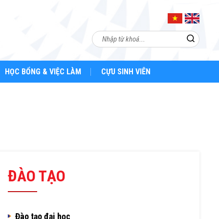
HỌC BỔNG & VIỆC LÀM
CỰU SINH VIÊN
ĐÀO TẠO
Đào tạo đại học