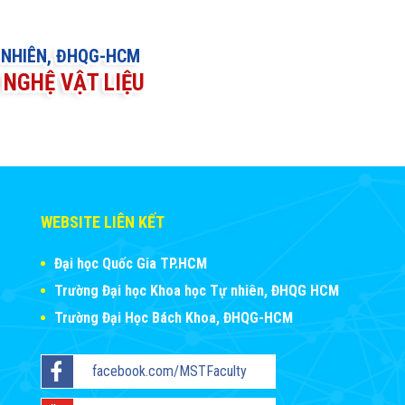
 NHIÊN, ĐHQG-HCM
NGHỆ VẬT LIỆU
WEBSITE LIÊN KẾT
Đại học Quốc Gia TP.HCM
Trường Đại học Khoa học Tự nhiên, ĐHQG HCM
Trường Đại Học Bách Khoa, ĐHQG-HCM
facebook.com/MSTFaculty