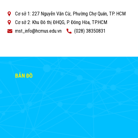
Cơ sở 1: 227 Nguyễn Văn Cừ, Phường Chợ Quán, TP. HCM
Cơ sở 2: Khu Đô thị ĐHQG, P. Đông Hòa, TP.HCM
mst_info@hcmus.edu.vn
(028) 38350831
BẢN ĐỒ