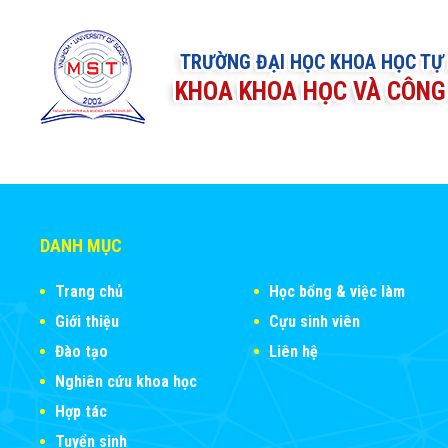
TRƯỜNG ĐẠI HỌC KHOA HỌC TỰ
KHOA KHOA HỌC VÀ CÔNG 
DANH MỤC
Trang chủ
Học bổng & việc làm
Giới thiệu
Cựu sinh viên
Đào tạo
Liên hệ
Nghiên cứu khoa học
Hợp tác
Tuyển sinh