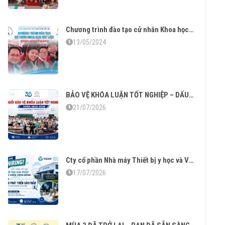
Chương trình đào tạo cử nhân Khoa học Vật liệu tăng cường tiếng Anh – Vững chuyên môn thạo ngoại ngữ
13/05/2024
BẢO VỆ KHÓA LUẬN TỐT NGHIỆP – DẤU MỐC TRƯỞNG THÀNH CỦA SINH VIÊN KHÓA 2022–2026
21/07/2026
Cty cổ phần Nhà máy Thiết bị y học và Vật liệu sinh học tuyển dụng
17/07/2026