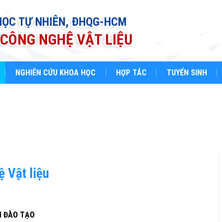
HỌC TỰ NHIÊN, ĐHQG-HCM
CÔNG NGHỆ VẬT LIỆU
NGHIÊN CỨU KHOA HỌC
HỢP TÁC
TUYỂN SINH
 Vật liệu
H ĐÀO TẠO