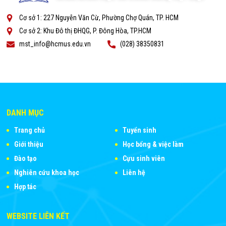
Cơ sở 1: 227 Nguyễn Văn Cừ, Phường Chợ Quán, TP. HCM
Cơ sở 2: Khu Đô thị ĐHQG, P. Đông Hòa, TP.HCM
mst_info@hcmus.edu.vn
(028) 38350831
DANH MỤC
Trang chủ
Tuyển sinh
Giới thiệu
Học bổng & việc làm
Đào tạo
Cựu sinh viên
Nghiên cứu khoa học
Liên hệ
Hợp tác
WEBSITE LIÊN KẾT