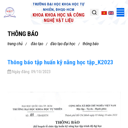
TRƯỜNG ĐẠI HỌC KHOA HỌC TỰ
NHIÊN, ĐHQG-HCM
KHOA KHOA HỌC VÀ CÔNG
NGHỆ VẬT LIỆU
THÔNG BÁO
trang chủ
đào tạo
đào tạo đại học
thông báo
Thông báo tập huấn kỹ năng học tập_K2023
Ngày đăng:
09/10/2023