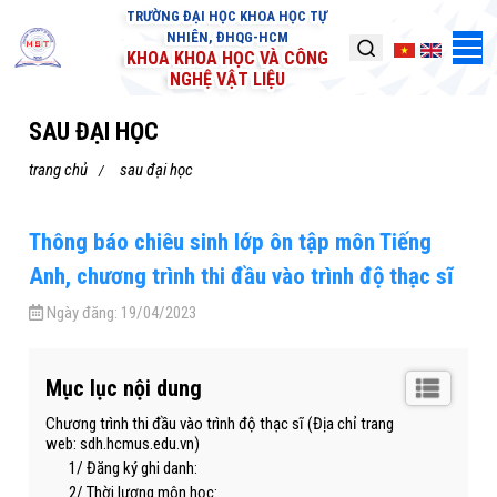
TRƯỜNG ĐẠI HỌC KHOA HỌC TỰ
NHIÊN, ĐHQG-HCM
KHOA KHOA HỌC VÀ CÔNG
NGHỆ VẬT LIỆU
SAU ĐẠI HỌC
trang chủ
sau đại học
Thông báo chiêu sinh lớp ôn tập môn Tiếng
Anh, chương trình thi đầu vào trình độ thạc sĩ
Ngày đăng:
19/04/2023
Mục lục nội dung
Chương trình thi đầu vào trình độ thạc sĩ (Địa chỉ trang
web: sdh.hcmus.edu.vn)
1/ Đăng ký ghi danh:
2/ Thời lượng môn học: