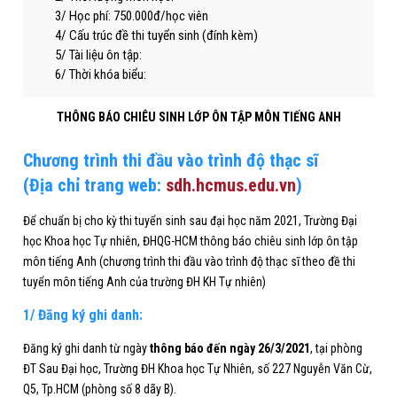
3/ Học phí: 750.000đ/học viên
4/ Cấu trúc đề thi tuyển sinh (đính kèm)
5/ Tài liệu ôn tập:
6/ Thời khóa biểu:
THÔNG BÁO CHIÊU SINH LỚP ÔN TẬP
MÔN TIẾNG
ANH
Chương trình thi đầu vào
trình độ thạc sĩ
(Địa chỉ trang web
:
sdh.
hcmus.edu.vn
)
Để chuẩn bị cho kỳ thi tuyển sinh sau đại học năm 2021, Trường Đại
học Khoa học Tự nhiên, ĐHQG-HCM thông báo chiêu sinh lớp ôn tập
môn tiếng Anh (chương trình thi đầu vào trình độ thạc sĩ theo đề thi
tuyển môn tiếng Anh của trường ĐH KH Tự nhiên)
1/ Đăng ký ghi danh:
Đăng ký ghi danh từ ngày
thông báo đến ngày 26/3/2021
, tại phòng
ĐT Sau Đại học, Trường ĐH Khoa học Tự Nhiên, số 227 Nguyễn Văn Cừ,
Q5, Tp.HCM (phòng số 8 dãy B).