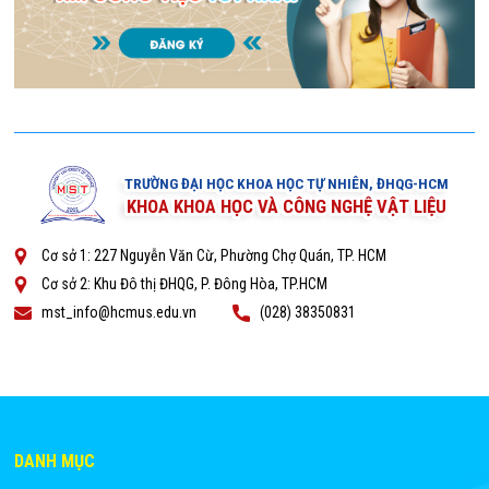
TRƯỜNG ĐẠI HỌC KHOA HỌC TỰ NHIÊN, ĐHQG-HCM
KHOA KHOA HỌC VÀ CÔNG NGHỆ VẬT LIỆU
Cơ sở 1: 227 Nguyễn Văn Cừ, Phường Chợ Quán, TP. HCM
Cơ sở 2: Khu Đô thị ĐHQG, P. Đông Hòa, TP.HCM
mst_info@hcmus.edu.vn
(028) 38350831
DANH MỤC