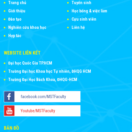
Trang chủ
Tuyển sinh
Giới thiệu
Học bổng & việc làm
Đào tạo
Cựu sinh viên
Nghiên cứu khoa học
Liên hệ
Hợp tác
WEBSITE LIÊN KẾT
Đại học Quốc Gia TP.HCM
Trường Đại học Khoa học Tự nhiên, ĐHQG HCM
Trường Đại Học Bách Khoa, ĐHQG-HCM
facebook.com/MSTFaculty
Youtube/MSTFaculty
BẢN ĐỒ