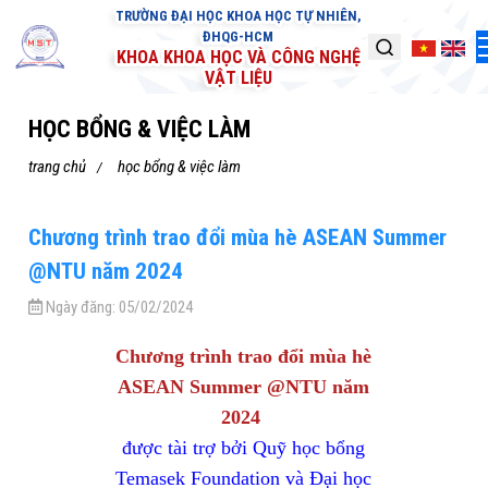
TRƯỜNG ĐẠI HỌC KHOA HỌC TỰ NHIÊN,
ĐHQG-HCM
KHOA KHOA HỌC VÀ CÔNG NGHỆ
VẬT LIỆU
HỌC BỔNG & VIỆC LÀM
trang chủ
học bổng & việc làm
Chương trình trao đổi mùa hè ASEAN Summer
@NTU năm 2024
Ngày đăng:
05/02/2024
Chương trình trao đổi mùa hè
ASEAN Summer @NTU năm
2024
được tài trợ bởi Quỹ học bổng
Temasek Foundation và Đại học