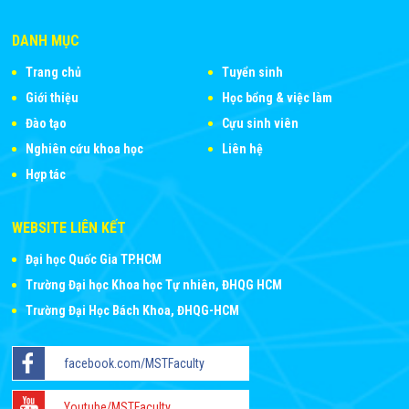
DANH MỤC
Trang chủ
Tuyển sinh
Giới thiệu
Học bổng & việc làm
Đào tạo
Cựu sinh viên
Nghiên cứu khoa học
Liên hệ
Hợp tác
WEBSITE LIÊN KẾT
Đại học Quốc Gia TP.HCM
Trường Đại học Khoa học Tự nhiên, ĐHQG HCM
Trường Đại Học Bách Khoa, ĐHQG-HCM
facebook.com/MSTFaculty
Youtube/MSTFaculty