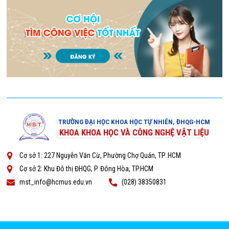
TRƯỜNG ĐẠI HỌC KHOA HỌC TỰ NHIÊN, ĐHQG-HCM
KHOA KHOA HỌC VÀ CÔNG NGHỆ VẬT LIỆU
Cơ sở 1: 227 Nguyễn Văn Cừ, Phường Chợ Quán, TP. HCM
Cơ sở 2: Khu Đô thị ĐHQG, P. Đông Hòa, TP.HCM
mst_info@hcmus.edu.vn
(028) 38350831